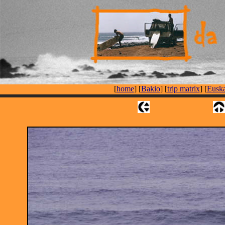
[
home
] [
Bakio
] [
trip matrix
] [
Euska