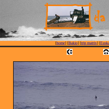
[
home
] [
Bakio
] [
trip matrix
] [
Euska